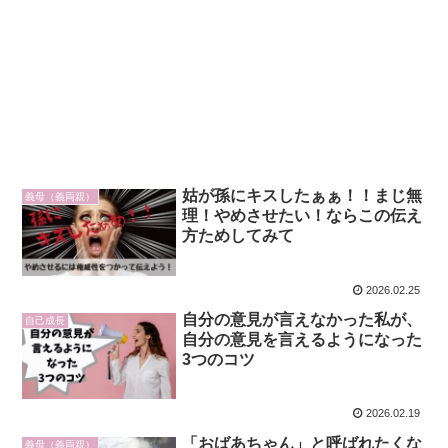
姑が孫にキスしたぁぁ！！まじ無
義母（義両親）
理！やめさせたい！ならこの伝え
方ためしてみて
2026.02.25
自分の意見が言えなかった私が、
自己成長
自分の意見を言えるようになった
3つのコツ
2026.02.19
「おばあちゃん」と呼ばれたくな
義母（義両親）