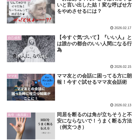
いと言い出した姑！変な呼ばせ方
をやめさせるには？
2026.02.17
【今すぐ気づいて】『いい人』と
自己成長
は誰かの都合のいい人間になる行
為
2026.02.15
ママ友との会話に困ってる方に朗
ママ友
報！今すぐ試せるママ友会話術
2026.02.13
同居を断るのは角が立ちそうと不
義母（義両親）
安にならないで！うまく断る方法
（例文つき）