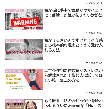
2026.02.11
姑が孫に夢中で言動がウザイこと
義母（義両親）
に！経験した嫁が伝えたい対処法
2026.02.07
姑がうるさいんですけど！そう感
義母（義両親）
じる根本的な理由とうまく受け入
れる方法
2026.02.06
二世帯住宅に住む嫁がストレスか
義母（義両親）
ら解放された！悩む人に試してほ
しい唯一無二の方法
2026.02.04
もう限界！姑のおせっかいを終わ
義母（義両親）
らせる互いにwinwinな「No」の